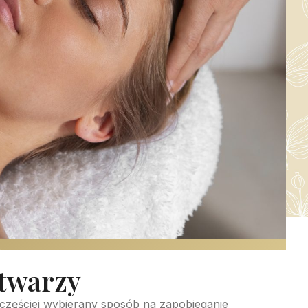
twarzy
częściej wybierany sposób na zapobieganie