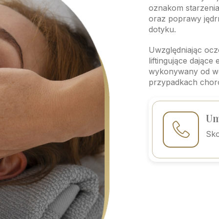
oznakom starzenia
oraz poprawy jędr
dotyku.
Uwzględniając ocz
liftingujące dające
wykonywany od we
przypadkach choro
Um
Sko