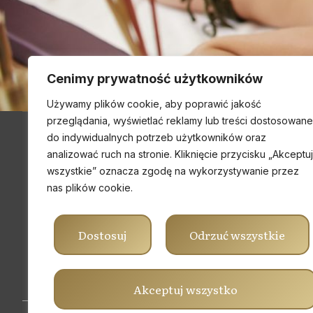
Cenimy prywatność użytkowników
Używamy plików cookie, aby poprawić jakość
przeglądania, wyświetlać reklamy lub treści dostosowane
do indywidualnych potrzeb użytkowników oraz
analizować ruch na stronie. Kliknięcie przycisku „Akceptuj
Dane kontaktowe
wszystkie” oznacza zgodę na wykorzystywanie przez
Numer telefonu
nas plików cookie.
607 610 419
Email
Dostosuj
Odrzuć wszystkie
oaza.zdrowia@wp.pl
Akceptuj wszystko