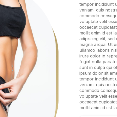
tempor incididunt 
veniam, quis nostru
commodo consequat.
voluptate velit ess
occaecat cupidatat 
mollit anim id est
adipiscing elit, se
magna aliqua. Ut e
ullamco laboris ni
irure dolor in repr
fugiat nulla pariat
sunt in culpa qui o
ipsum dolor sit ame
tempor incididunt 
veniam, quis nostru
commodo consequat.
voluptate velit ess
occaecat cupidatat 
mollit anim id est 