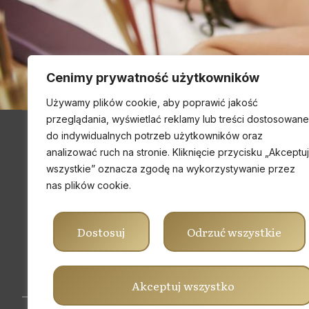
Cenimy prywatność użytkowników
Używamy plików cookie, aby poprawić jakość
przeglądania, wyświetlać reklamy lub treści dostosowane
do indywidualnych potrzeb użytkowników oraz
analizować ruch na stronie. Kliknięcie przycisku „Akceptuj
Dane kontaktowe
wszystkie” oznacza zgodę na wykorzystywanie przez
Numer telefonu
nas plików cookie.
607 610 419
Email
Dostosuj
Odrzuć wszystkie
oaza.zdrowia@wp.pl
Akceptuj wszystko